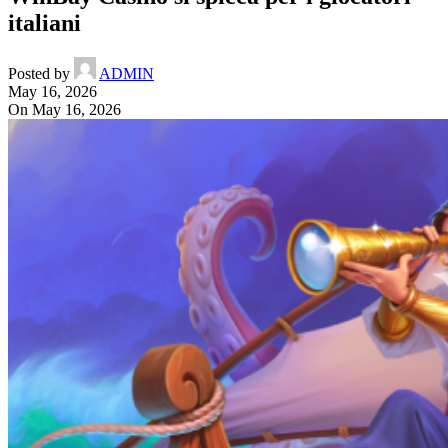
italiani
Posted by
ADMIN
May 16, 2026
On May 16, 2026