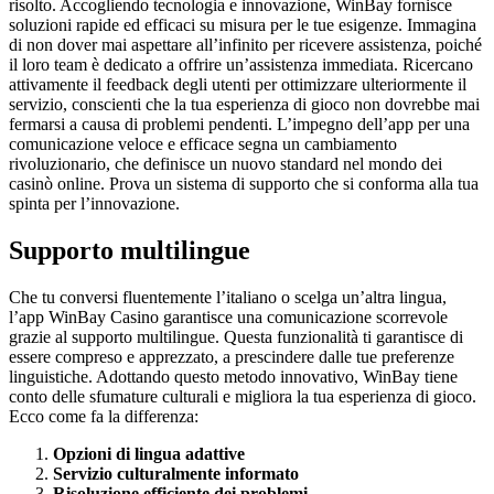
risolto. Accogliendo tecnologia e innovazione, WinBay fornisce
soluzioni rapide ed efficaci su misura per le tue esigenze. Immagina
di non dover mai aspettare all’infinito per ricevere assistenza, poiché
il loro team è dedicato a offrire un’assistenza immediata. Ricercano
attivamente il feedback degli utenti per ottimizzare ulteriormente il
servizio, conscienti che la tua esperienza di gioco non dovrebbe mai
fermarsi a causa di problemi pendenti. L’impegno dell’app per una
comunicazione veloce e efficace segna un cambiamento
rivoluzionario, che definisce un nuovo standard nel mondo dei
casinò online. Prova un sistema di supporto che si conforma alla tua
spinta per l’innovazione.
Supporto multilingue
Che tu conversi fluentemente l’italiano o scelga un’altra lingua,
l’app WinBay Casino garantisce una comunicazione scorrevole
grazie al supporto multilingue. Questa funzionalità ti garantisce di
essere compreso e apprezzato, a prescindere dalle tue preferenze
linguistiche. Adottando questo metodo innovativo, WinBay tiene
conto delle sfumature culturali e migliora la tua esperienza di gioco.
Ecco come fa la differenza:
Opzioni di lingua adattive
Servizio culturalmente informato
Risoluzione efficiente dei problemi