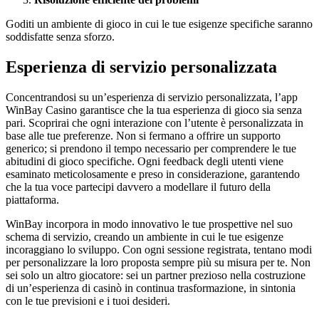
Goditi un ambiente di gioco in cui le tue esigenze specifiche saranno
soddisfatte senza sforzo.
Esperienza di servizio personalizzata
Concentrandosi su un’esperienza di servizio personalizzata, l’app
WinBay Casino garantisce che la tua esperienza di gioco sia senza
pari. Scoprirai che ogni interazione con l’utente è personalizzata in
base alle tue preferenze. Non si fermano a offrire un supporto
generico; si prendono il tempo necessario per comprendere le tue
abitudini di gioco specifiche. Ogni feedback degli utenti viene
esaminato meticolosamente e preso in considerazione, garantendo
che la tua voce partecipi davvero a modellare il futuro della
piattaforma.
WinBay incorpora in modo innovativo le tue prospettive nel suo
schema di servizio, creando un ambiente in cui le tue esigenze
incoraggiano lo sviluppo. Con ogni sessione registrata, tentano modi
per personalizzare la loro proposta sempre più su misura per te. Non
sei solo un altro giocatore: sei un partner prezioso nella costruzione
di un’esperienza di casinò in continua trasformazione, in sintonia
con le tue previsioni e i tuoi desideri.