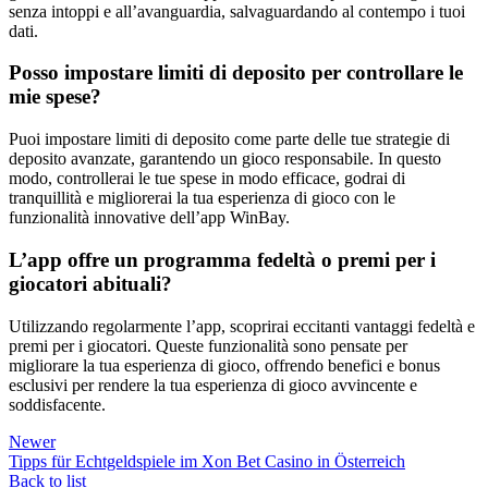
senza intoppi e all’avanguardia, salvaguardando al contempo i tuoi
dati.
Posso impostare limiti di deposito per controllare le
mie spese?
Puoi impostare limiti di deposito come parte delle tue strategie di
deposito avanzate, garantendo un gioco responsabile. In questo
modo, controllerai le tue spese in modo efficace, godrai di
tranquillità e migliorerai la tua esperienza di gioco con le
funzionalità innovative dell’app WinBay.
L’app offre un programma fedeltà o premi per i
giocatori abituali?
Utilizzando regolarmente l’app, scoprirai eccitanti vantaggi fedeltà e
premi per i giocatori. Queste funzionalità sono pensate per
migliorare la tua esperienza di gioco, offrendo benefici e bonus
esclusivi per rendere la tua esperienza di gioco avvincente e
soddisfacente.
Newer
Tipps für Echtgeldspiele im Xon Bet Casino in Österreich
Back to list