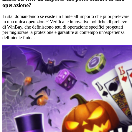
operazione?
Ti stai domandando se esiste un limite all’importo che puoi prelevare
in una unica operazione? Verifica le innovative politiche di prelievo
di WinBay, che definiscono tetti di operazione specifici progettati
per migliorare la protezione e garantire al contempo un’esperienza
dell’utente fluida.