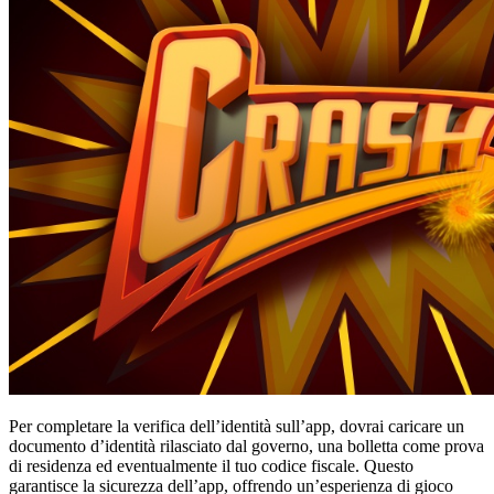
Per completare la verifica dell’identità sull’app, dovrai caricare un
documento d’identità rilasciato dal governo, una bolletta come prova
di residenza ed eventualmente il tuo codice fiscale. Questo
garantisce la sicurezza dell’app, offrendo un’esperienza di gioco