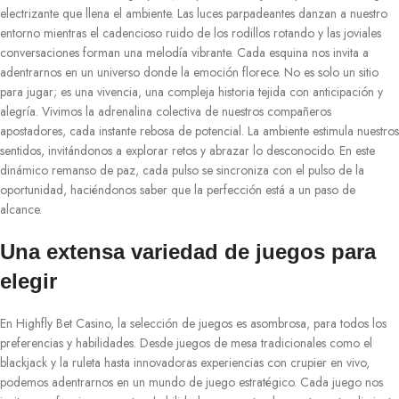
electrizante que llena el ambiente. Las luces parpadeantes danzan a nuestro
entorno mientras el cadencioso ruido de los rodillos rotando y las joviales
conversaciones forman una melodía vibrante. Cada esquina nos invita a
adentrarnos en un universo donde la emoción florece. No es solo un sitio
para jugar; es una vivencia, una compleja historia tejida con anticipación y
alegría. Vivimos la adrenalina colectiva de nuestros compañeros
apostadores, cada instante rebosa de potencial. La ambiente estimula nuestros
sentidos, invitándonos a explorar retos y abrazar lo desconocido. En este
dinámico remanso de paz, cada pulso se sincroniza con el pulso de la
oportunidad, haciéndonos saber que la perfección está a un paso de
alcance.
Una extensa variedad de juegos para
elegir
En Highfly Bet Casino, la selección de juegos es asombrosa, para todos los
preferencias y habilidades. Desde juegos de mesa tradicionales como el
blackjack y la ruleta hasta innovadoras experiencias con crupier en vivo,
podemos adentrarnos en un mundo de juego estratégico. Cada juego nos