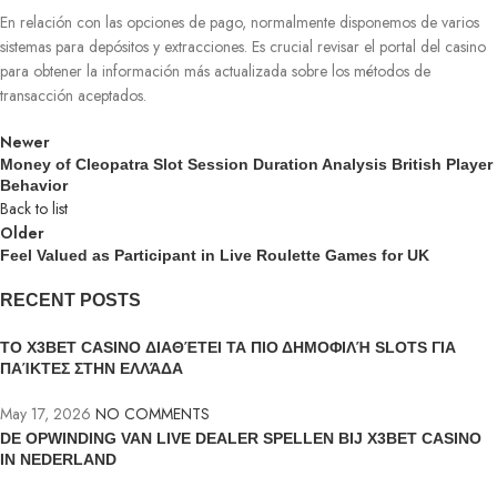
En relación con las opciones de pago, normalmente disponemos de varios
sistemas para depósitos y extracciones. Es crucial revisar el portal del casino
para obtener la información más actualizada sobre los métodos de
transacción aceptados.
Newer
Money of Cleopatra Slot Session Duration Analysis British Player
Behavior
Back to list
Older
Feel Valued as Participant in Live Roulette Games for UK
RECENT POSTS
ΤΟ X3BET CASINO ΔΙΑΘΈΤΕΙ ΤΑ ΠΙΟ ΔΗΜΟΦΙΛΉ SLOTS ΓΙΑ
ΠΑΊΚΤΕΣ ΣΤΗΝ ΕΛΛΆΔΑ
May 17, 2026
NO COMMENTS
DE OPWINDING VAN LIVE DEALER SPELLEN BIJ X3BET CASINO
IN NEDERLAND