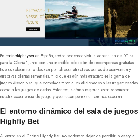
En
casinohighflybet
en España, todos podemos vivir la adrenalina de “Gira
para la Gloria” junto con una increíble selección de recompensas gratuitas.
Este establecimiento destaca por ofrecer atractivos bonos de bienvenida y
atractivas ofertas semanales. Y lo que es aún más atractivo es la gama de
juegos disponibles, que complace tanto a los aficionados a las tragamonedas
como a los juegos de cartas. Entonces, ¿cómo mejoran estas propuestas
nuestra experiencia de juego y qué recompensas únicas nos esperan?
El entorno dinámico del sala de juegos
Highfly Bet
Al entrar en el Casino Highfly Bet, no podemos dejar de percibir la energía