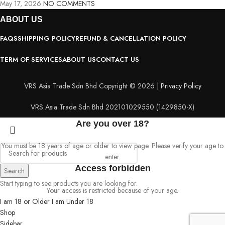
May 17, 2026
NO COMMENTS
ABOUT
US
FAQS
SHIPPING POLICY
REFUND & CANCELLATION POLICY
TERM OF SERVICES
ABOUT US
CONTACT US
VRS Asia Trade Sdn Bhd Copyright © 2026 |
Privacy Policy
VRS Asia Trade Sdn Bhd 202101029550 (1429850-X)
Are you over 18?
You must be 18 years of age or older to view page. Please verify your age to
enter.
Access forbidden
Search
Start typing to see products you are looking for.
Your access is restricted because of your age.
I am 18 or Older
I am Under 18
Shop
Sidebar