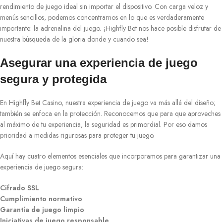
rendimiento de juego ideal sin importar el dispositivo. Con carga veloz y
menús sencillos, podemos concentrarnos en lo que es verdaderamente
importante: la adrenalina del juego. ¡Highfly Bet nos hace posible disfrutar de
nuestra búsqueda de la gloria donde y cuando sea!
Asegurar una experiencia de juego
segura y protegida
En Highfly Bet Casino, nuestra experiencia de juego va más allá del diseño;
también se enfoca en la protección. Reconocemos que para que aproveches
al máximo de tu experiencia, la seguridad es primordial. Por eso damos
prioridad a medidas rigurosas para proteger tu juego.
Aquí hay cuatro elementos esenciales que incorporamos para garantizar una
experiencia de juego segura:
Cifrado SSL
Cumplimiento normativo
Garantía de juego limpio
Iniciativas de juego responsable