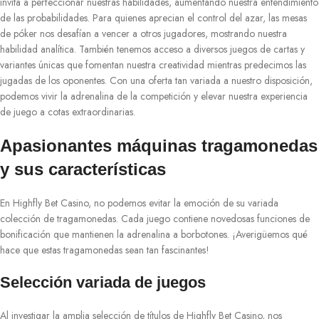
invita a perfeccionar nuestras habilidades, aumentando nuestra entendimiento
de las probabilidades. Para quienes aprecian el control del azar, las mesas
de póker nos desafían a vencer a otros jugadores, mostrando nuestra
habilidad analítica. También tenemos acceso a diversos juegos de cartas y
variantes únicas que fomentan nuestra creatividad mientras predecimos las
jugadas de los oponentes. Con una oferta tan variada a nuestro disposición,
podemos vivir la adrenalina de la competición y elevar nuestra experiencia
de juego a cotas extraordinarias.
Apasionantes máquinas tragamonedas
y sus características
En Highfly Bet Casino, no podemos evitar la emoción de su variada
colección de tragamonedas. Cada juego contiene novedosas funciones de
bonificación que mantienen la adrenalina a borbotones. ¡Averigüemos qué
hace que estas tragamonedas sean tan fascinantes!
Selección variada de juegos
Al investigar la amplia selección de títulos de Highfly Bet Casino, nos