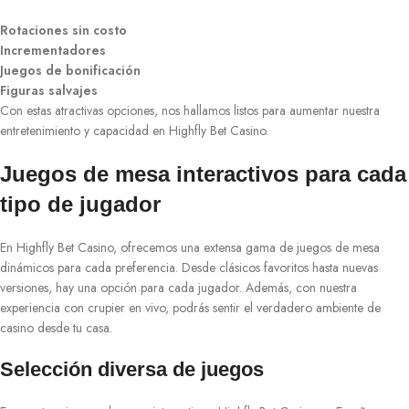
Rotaciones sin costo
Incrementadores
Juegos de bonificación
Figuras salvajes
Con estas atractivas opciones, nos hallamos listos para aumentar nuestra
entretenimiento y capacidad en Highfly Bet Casino.
Juegos de mesa interactivos para cada
tipo de jugador
En Highfly Bet Casino, ofrecemos una extensa gama de juegos de mesa
dinámicos para cada preferencia. Desde clásicos favoritos hasta nuevas
versiones, hay una opción para cada jugador. Además, con nuestra
experiencia con crupier en vivo, podrás sentir el verdadero ambiente de
casino desde tu casa.
Selección diversa de juegos