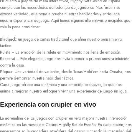
En cuanto a juegos de mesa interactivos, Highfly Bet Casino en España
cumple con las necesidades de todo tipo de jugadores. Nos fascina su
extensa variedad, que pone a prueba nuestras habilidades y enriquece
nuestra experiencia de juego. Aquí tienes algunas alternativas principales que
vale la pena considerar:
Blackjack: un juego de cartas tradicional que afina nuestro pensamiento
táctico.
Ruleta – La emoción de la ruleta en movimiento nos llena de emoción.
Baccarat – Este elegante juego nos invita a poner a prueba nuestra intuición
contra la casa.
Póquer: Una variedad de variantes, desde Texas Hold’em hasta Omaha, nos
permite demostrar nuestra habilidad táctica.
Cada juego ofrece una dinámica y una emoción exclusivas, lo que nos
anima a mejorar nuestro enfoque y vivir una experiencia de juego sin igual.
Experiencia con crupier en vivo
La adrenalina de los juegos con crupier en vivo mejora nuestra interacción
dinámica en las mesas del Casino Highfly Bet de España. En cada sesión, nos
inmersamos en la verdadera atmósfera del casino, sintiendo la intensidad del