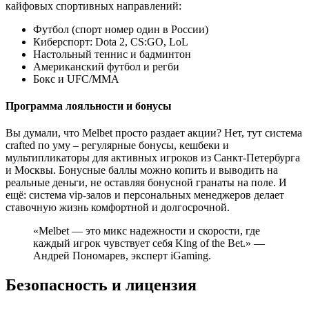
кайфовых спортивных направлений:
Футбол (спорт номер один в России)
Киберспорт: Dota 2, CS:GO, LoL
Настольный теннис и бадминтон
Американский футбол и регби
Бокс и UFC/MMA
Программа лояльности и бонусы
Вы думали, что Melbet просто раздает акции? Нет, тут система
crafted по уму – регулярные бонусы, кешбеки и
мультипликаторы для активных игроков из Санкт-Петербурга
и Москвы. Бонусные баллы можно копить и выводить на
реальные деньги, не оставляя бонусной гранаты на поле. И
ещё: система vip-залов и персональных менеджеров делает
ставочную жизнь комфортной и долгосрочной.
«Melbet — это микс надежности и скорости, где
каждый игрок чувствует себя King of the Bet.» —
Андрей Пономарев, эксперт iGaming.
Безопасность и лицензия