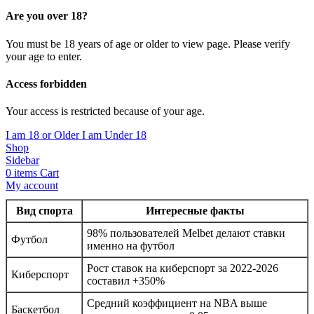
Are you over 18?
You must be 18 years of age or older to view page. Please verify
your age to enter.
Access forbidden
Your access is restricted because of your age.
I am 18 or Older
I am Under 18
Shop
Sidebar
0
items
Cart
My account
Вид спорта
Интересные факты
98% пользователей Melbet делают ставки
Футбол
именно на футбол
Рост ставок на киберспорт за 2022-2026
Киберспорт
составил +350%
Средний коэффициент на NBA выше
Баскетбол