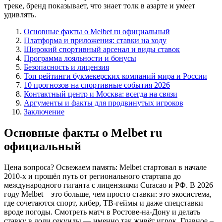
треке, бренд показывает, что знает толк в азарте и умеет
удивлять.
Основные факты о Melbet ru официальный
Платформа и приложения: ставки на ходу
Широкий спортивный арсенал и виды ставок
Программа лояльности и бонусы
Безопасность и лицензия
Топ рейтинги букмекерских компаний мира и России
10 прогнозов на спортивные события 2026
Контактный центр и Москва: всегда на связи
Аргументы и факты для продвинутых игроков
Заключение
Основные факты о Melbet ru
официальный
Цена вопроса? Освежаем память: Melbet стартовал в начале
2010-х и прошёл путь от регионального стартапа до
международного гиганта с лицензиями Curacao и РФ. В 2026
году Melbet – это больше, чем просто ставки: это экосистема,
где сочетаются спорт, кибер, ТВ-геймы и даже спецставки
вроде погоды. Смотреть матч в Ростове-на-Дону и делать
ставку в доли секунды — именно так живёт игрок. Главное –