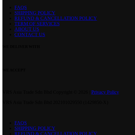
FAQS
SHIPPING POLICY
REFUND & CANCELLATION POLICY
TERM OF SERVICES
ABOUT US
CONTACT US
WE DELIVER WITH
WE ACCEPT
VRS Asia Trade Sdn Bhd Copyright © 2026 |
Privacy Policy
VRS Asia Trade Sdn Bhd 202101029550 (1429850-X)
FAQS
SHIPPING POLICY
REFUND & CANCELLATION POLICY