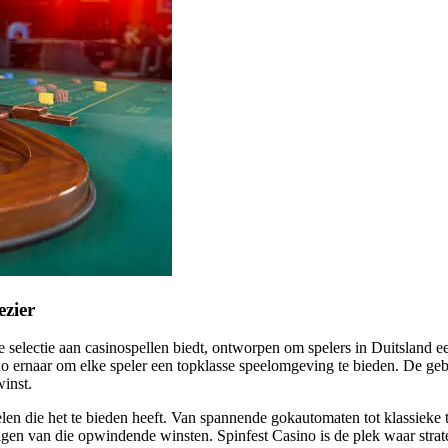
ezier
e selectie aan casinospellen biedt, ontworpen om spelers in Duitsland 
o ernaar om elke speler een topklasse speelomgeving te bieden. De gebr
winst.
n die het te bieden heeft. Van spannende gokautomaten tot klassieke tafe
gen van die opwindende winsten. Spinfest Casino is de plek waar stra