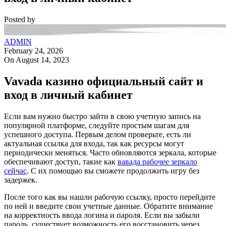
Posted by
ADMIN
February 24, 2026
On August 14, 2023
Vavada казино официальный сайт и
вход в личный кабинет
Если вам нужно быстро зайти в свою учетную запись на
популярной платформе, следуйте простым шагам для
успешного доступа. Первым делом проверьте, есть ли
актуальная ссылка для входа, так как ресурсы могут
периодически меняться. Часто обновляются зеркала, которые
обеспечивают доступ, такие как
вавада рабочее зеркало
сейчас
. С их помощью вы сможете продолжить игру без
задержек.
После того как вы нашли рабочую ссылку, просто перейдите
по ней и введите свои учетные данные. Обратите внимание
на корректность ввода логина и пароля. Если вы забыли
пароль, существует возможность его восстановить через