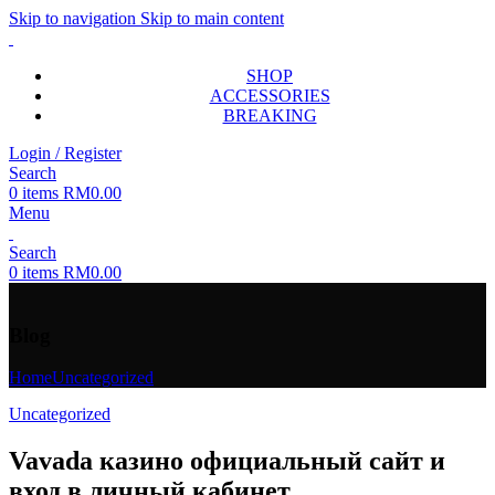
Skip to navigation
Skip to main content
SHOP
ACCESSORIES
BREAKING
Login / Register
Search
0
items
RM
0.00
Menu
Search
0
items
RM
0.00
Blog
Home
Uncategorized
Uncategorized
Vavada казино официальный сайт и
вход в личный кабинет