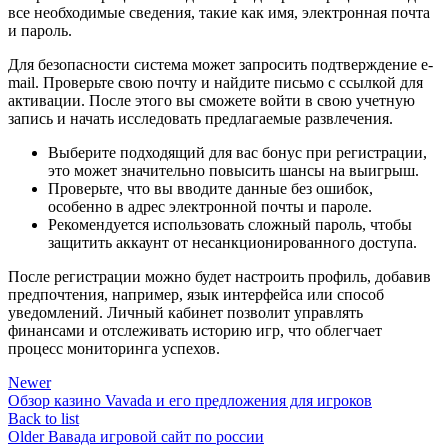
все необходимые сведения, такие как имя, электронная почта
и пароль.
Для безопасности система может запросить подтверждение e-
mail. Проверьте свою почту и найдите письмо с ссылкой для
активации. После этого вы сможете войти в свою учетную
запись и начать исследовать предлагаемые развлечения.
Выберите подходящий для вас бонус при регистрации,
это может значительно повысить шансы на выигрыш.
Проверьте, что вы вводите данные без ошибок,
особенно в адрес электронной почты и пароле.
Рекомендуется использовать сложный пароль, чтобы
защитить аккаунт от несанкционированного доступа.
После регистрации можно будет настроить профиль, добавив
предпочтения, например, язык интерфейса или способ
уведомлений. Личный кабинет позволит управлять
финансами и отслеживать историю игр, что облегчает
процесс мониторинга успехов.
Newer
Обзор казино Vavada и его предложения для игроков
Back to list
Older
Вавада игровой сайт по россии