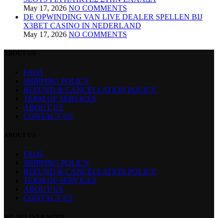
May 17, 2026
NO COMMENTS
DE OPWINDING VAN LIVE DEALER SPELLEN BIJ
X3BET CASINO IN NEDERLAND
May 17, 2026
NO COMMENTS
ABOUT
US
FAQS
SHIPPING POLICY
REFUND & CANCELLATION POLICY
TERM OF SERVICES
ABOUT US
CONTACT US
ABOUT US
FAQS
SHIPPING POLICY
REFUND & CANCELLATION POLICY
TERM OF SERVICES
ABOUT US
CONTACT US
WE DELIVER WITH