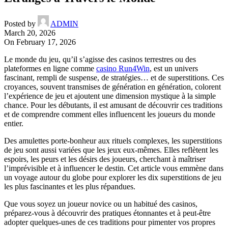
Posted by
ADMIN
March 20, 2026
On February 17, 2026
Le monde du jeu, qu’il s’agisse des casinos terrestres ou des
plateformes en ligne comme
casino Run4Win
, est un univers
fascinant, rempli de suspense, de stratégies… et de superstitions. Ces
croyances, souvent transmises de génération en génération, colorent
l’expérience de jeu et ajoutent une dimension mystique à la simple
chance. Pour les débutants, il est amusant de découvrir ces traditions
et de comprendre comment elles influencent les joueurs du monde
entier.
Des amulettes porte-bonheur aux rituels complexes, les superstitions
de jeu sont aussi variées que les jeux eux-mêmes. Elles reflètent les
espoirs, les peurs et les désirs des joueurs, cherchant à maîtriser
l’imprévisible et à influencer le destin. Cet article vous emmène dans
un voyage autour du globe pour explorer les dix superstitions de jeu
les plus fascinantes et les plus répandues.
Que vous soyez un joueur novice ou un habitué des casinos,
préparez-vous à découvrir des pratiques étonnantes et à peut-être
adopter quelques-unes de ces traditions pour pimenter vos propres