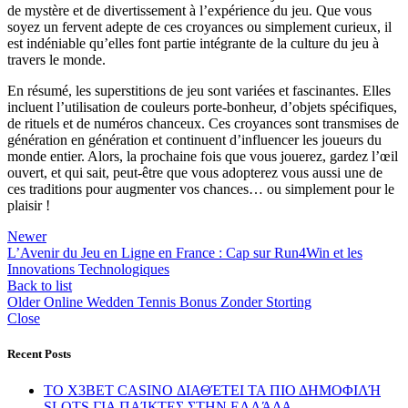
de mystère et de divertissement à l’expérience du jeu. Que vous
soyez un fervent adepte de ces croyances ou simplement curieux, il
est indéniable qu’elles font partie intégrante de la culture du jeu à
travers le monde.
En résumé, les superstitions de jeu sont variées et fascinantes. Elles
incluent l’utilisation de couleurs porte-bonheur, d’objets spécifiques,
de rituels et de numéros chanceux. Ces croyances sont transmises de
génération en génération et continuent d’influencer les joueurs du
monde entier. Alors, la prochaine fois que vous jouerez, gardez l’œil
ouvert, et qui sait, peut-être que vous adopterez vous aussi une de
ces traditions pour augmenter vos chances… ou simplement pour le
plaisir !
Newer
L’Avenir du Jeu en Ligne en France : Cap sur Run4Win et les
Innovations Technologiques
Back to list
Older
Online Wedden Tennis Bonus Zonder Storting
Close
Recent Posts
ΤΟ X3BET CASINO ΔΙΑΘΈΤΕΙ ΤΑ ΠΙΟ ΔΗΜΟΦΙΛΉ
SLOTS ΓΙΑ ΠΑΊΚΤΕΣ ΣΤΗΝ ΕΛΛΆΔΑ