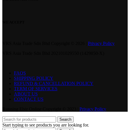
WE ACCEPT
VRS Asia Trade Sdn Bhd Copyright © 2026 |
Privacy Policy
VRS Asia Trade Sdn Bhd 202101029550 (1429850-X)
FAQS
SHIPPING POLICY
REFUND & CANCELLATION POLICY
TERM OF SERVICES
ABOUT US
CONTACT US
Running Ebiz Online Copyright © 2023 |
Privacy Policy
Search
Start typing to see products you are looking for.