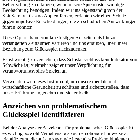
Beherrschung zu erlangen, wenn unsere Spielmuster wichtige
Beobachtung benötigen. Indem wir uns eigenständig von der
SpinSamurai Casino App entfernen, errichten wir einen Schutz
gegen impulsive Entscheidungen, die zu schädlichen Auswirkungen
führen könnten.
Diese Option kann von kurzfristigen Auszeiten bis hin zu
verlängerten Zeiträumen variieren und uns erlauben, über unser
Beziehung zum Glücksspiel nachzudenken.
Es ist wichtig zu verstehen, dass Selbstausschluss kein Indikator von
Schwäche ist; vielmehr zeigt er unser Verpflichtung für
verantwortungsvolles Spielen an.
Verwenden wir dieses Instrument, um unsere mentale und
wirtschaftliche Gesundheit zu schützen und sicherzustellen, dass
unser Erfahrung angenehm und sicher bleibt.
Anzeichen von problematischem
Glücksspiel identifizieren
Bei der Analyse der Anzeichen für problematisches Glücksspiel ist
es wichtig, sowohl Verhaltens- als auch emotionale Hinweise zu
identifizieren, die auf ein zugrunde liegendes Problem hindeuten