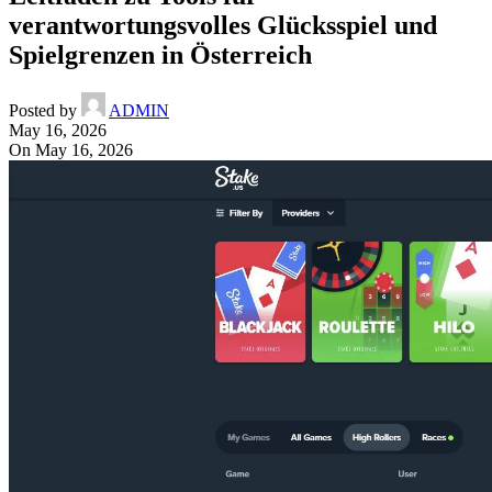
verantwortungsvolles Glücksspiel und
Spielgrenzen in Österreich
Posted by
ADMIN
May 16, 2026
On May 16, 2026