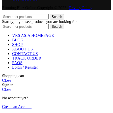
Running Ebiz Online Copyright © 2023 |
Privacy Policy
Search
Start typing to see products you are looking for.
Search
VRS ASIA HOMEPAGE
BLOG
SHOP
ABOUT US
CONTACT US
TRACK ORDER
FAQS
Login / Register
Shopping cart
Close
Sign in
Close
No account yet?
Create an Account