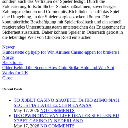
sondern auch das Vertrauen der Spieler festigt. Durch die
Fokussierung fortschrittlicher Schutzmaßnahmen, zuverlässiger
Zahlungsmethoden und Community-Richtlinien schafft das Spiel
eine Umgebung, in der Spieler sorglos zocken können. Die
kontinuierliche Beschäftigung mit Spielerfeedback und ein schnell
reagierendes Unterstützungsteam unterstreichen das Engagement für
Sicherheit zusätzlich. Daher können Spieler in Österreich getrost in
die lebendige Welt von Chicken Road eintauchen.
Newer
Kundestøtte og hjelp for Win Airlines Casino-appen for brukere i
Norge
Back to list
Older
Behind the Scenes How Coin Strike Hold and Win Slot
Works for UK
Close
Recent Posts
ΤΟ X3BET CASINO ΔΙΑΘΈΤΕΙ ΤΑ ΠΙΟ ΔΗΜΟΦΙΛΉ
SLOTS ΓΙΑ ΠΑΊΚΤΕΣ ΣΤΗΝ ΕΛΛΆΔΑ
May 17, 2026
NO COMMENTS
DE OPWINDING VAN LIVE DEALER SPELLEN BIJ
X3BET CASINO IN NEDERLAND
May 17, 2026
NO COMMENTS