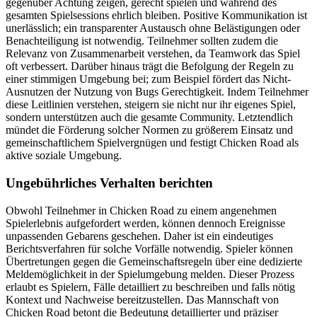
gegenüber Achtung zeigen, gerecht spielen und während des
gesamten Spielsessions ehrlich bleiben. Positive Kommunikation ist
unerlässlich; ein transparenter Austausch ohne Belästigungen oder
Benachteiligung ist notwendig. Teilnehmer sollten zudem die
Relevanz von Zusammenarbeit verstehen, da Teamwork das Spiel
oft verbessert. Darüber hinaus trägt die Befolgung der Regeln zu
einer stimmigen Umgebung bei; zum Beispiel fördert das Nicht-
Ausnutzen der Nutzung von Bugs Gerechtigkeit. Indem Teilnehmer
diese Leitlinien verstehen, steigern sie nicht nur ihr eigenes Spiel,
sondern unterstützen auch die gesamte Community. Letztendlich
mündet die Förderung solcher Normen zu größerem Einsatz und
gemeinschaftlichem Spielvergnügen und festigt Chicken Road als
aktive soziale Umgebung.
Ungebührliches Verhalten berichten
Obwohl Teilnehmer in Chicken Road zu einem angenehmen
Spielerlebnis aufgefordert werden, können dennoch Ereignisse
unpassenden Gebarens geschehen. Daher ist ein eindeutiges
Berichtsverfahren für solche Vorfälle notwendig. Spieler können
Übertretungen gegen die Gemeinschaftsregeln über eine dedizierte
Meldemöglichkeit in der Spielumgebung melden. Dieser Prozess
erlaubt es Spielern, Fälle detailliert zu beschreiben und falls nötig
Kontext und Nachweise bereitzustellen. Das Mannschaft von
Chicken Road betont die Bedeutung detaillierter und präziser