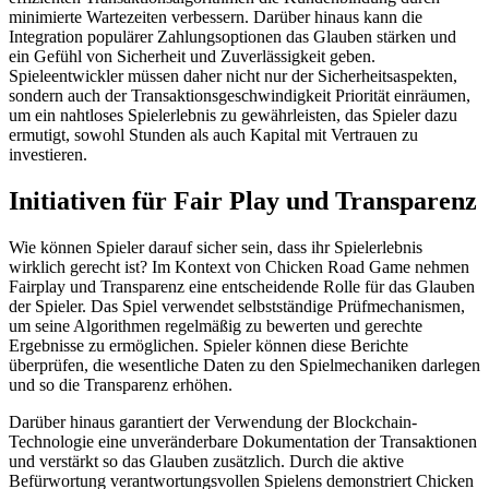
minimierte Wartezeiten verbessern. Darüber hinaus kann die
Integration populärer Zahlungsoptionen das Glauben stärken und
ein Gefühl von Sicherheit und Zuverlässigkeit geben.
Spieleentwickler müssen daher nicht nur der Sicherheitsaspekten,
sondern auch der Transaktionsgeschwindigkeit Priorität einräumen,
um ein nahtloses Spielerlebnis zu gewährleisten, das Spieler dazu
ermutigt, sowohl Stunden als auch Kapital mit Vertrauen zu
investieren.
Initiativen für Fair Play und Transparenz
Wie können Spieler darauf sicher sein, dass ihr Spielerlebnis
wirklich gerecht ist? Im Kontext von Chicken Road Game nehmen
Fairplay und Transparenz eine entscheidende Rolle für das Glauben
der Spieler. Das Spiel verwendet selbstständige Prüfmechanismen,
um seine Algorithmen regelmäßig zu bewerten und gerechte
Ergebnisse zu ermöglichen. Spieler können diese Berichte
überprüfen, die wesentliche Daten zu den Spielmechaniken darlegen
und so die Transparenz erhöhen.
Darüber hinaus garantiert der Verwendung der Blockchain-
Technologie eine unveränderbare Dokumentation der Transaktionen
und verstärkt so das Glauben zusätzlich. Durch die aktive
Befürwortung verantwortungsvollen Spielens demonstriert Chicken