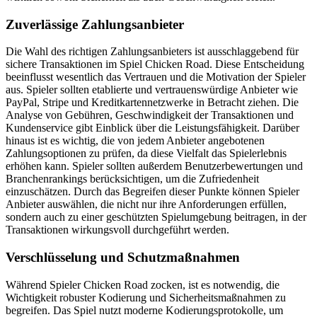
Zuverlässige Zahlungsanbieter
Die Wahl des richtigen Zahlungsanbieters ist ausschlaggebend für
sichere Transaktionen im Spiel Chicken Road. Diese Entscheidung
beeinflusst wesentlich das Vertrauen und die Motivation der Spieler
aus. Spieler sollten etablierte und vertrauenswürdige Anbieter wie
PayPal, Stripe und Kreditkartennetzwerke in Betracht ziehen. Die
Analyse von Gebühren, Geschwindigkeit der Transaktionen und
Kundenservice gibt Einblick über die Leistungsfähigkeit. Darüber
hinaus ist es wichtig, die von jedem Anbieter angebotenen
Zahlungsoptionen zu prüfen, da diese Vielfalt das Spielerlebnis
erhöhen kann. Spieler sollten außerdem Benutzerbewertungen und
Branchenrankings berücksichtigen, um die Zufriedenheit
einzuschätzen. Durch das Begreifen dieser Punkte können Spieler
Anbieter auswählen, die nicht nur ihre Anforderungen erfüllen,
sondern auch zu einer geschützten Spielumgebung beitragen, in der
Transaktionen wirkungsvoll durchgeführt werden.
Verschlüsselung und Schutzmaßnahmen
Während Spieler Chicken Road zocken, ist es notwendig, die
Wichtigkeit robuster Kodierung und Sicherheitsmaßnahmen zu
begreifen. Das Spiel nutzt moderne Kodierungsprotokolle, um