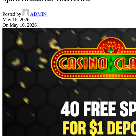
Posted by
ADMIN
May 16, 2026
On May 16, 2026