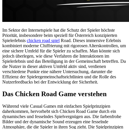
Im Sektor der Internetspiele hat die Schutz der Spieler höchste
Priorität, insbesondere beim speziell für Österreich konzipierten
Spielerlebnis
chicken road spiel
Road. Dieses immersive Erlebnis
kombiniert moderne Chiffrierung mit rigorosen Alterskontrollen, um
eine sichere Umfeld für die Spieler zu schaffen. Man könnte sich
jedoch überlegen, wie diese Verfahren die Interaktionen im
Spielerlebnis und das Beteiligung in der Gemeinschaft betreffen. Da
die Nutzer in dieser aktiven Umfeld aktiv sind, verdienen
verschiedene Punkte eine nähere Untersuchung, darunter die
Effizienz der Spielergemeinschaftsrichtlinien und die Rolle des
Nutzerfeedbacks bei der Entwicklung der Sicherheit.
Das Chicken Road Game verstehen
Während viele Casual Games mit einfachen Spielprinzipien
daherkommen, hervorhebt sich Chicken Road Game durch ein
dynamisches und fesselndes Spielvergnügen aus. Die farbenfrohe
Bilder und der dynamische Sound erzeugen eine fesselnde
Atmosphäre, die die Spieler in ihren Sog zieht. Die Spielprinzipien