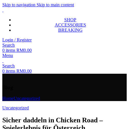
Skip to navigation
Skip to main content
SHOP
ACCESSORIES
BREAKING
Login / Register
Search
0
items
RM
0.00
Menu
Search
0
items
RM
0.00
Blog
Home
Uncategorized
Uncategorized
Sicher daddeln in Chicken Road –
Spielerlebnis für Österreich