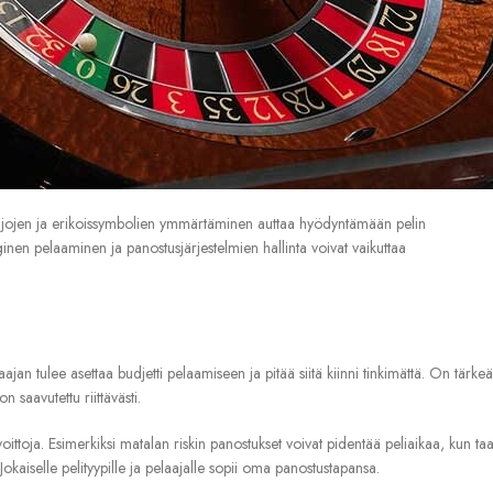
oittolinjojen ja erikoissymbolien ymmärtäminen auttaa hyödyntämään pelin
ginen pelaaminen ja panostusjärjestelmien hallinta voivat vaikuttaa
ajan tulee asettaa budjetti pelaamiseen ja pitää siitä kiinni tinkimättä. On tärke
n saavutettu riittävästi.
oittoja. Esimerkiksi matalan riskin panostukset voivat pidentää peliaikaa, kun ta
aiselle pelityypille ja pelaajalle sopii oma panostustapansa.