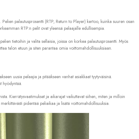
. Pelien palautusprosentti (RTP, Return to Player) kertoo, kuinka suuren osan
. Korkeamman RTP:n pelit ovat yleensä pelaajalle edullisempia.
elien tietoihin ja valita sellaisia, joissa on korkea palautusprosentti. Myös
kuttaa talon etuun ja siten parantaa omia voittomahdollisuuksiaan.
akseen uusia pelaajia ja pitääkseen vanhat asiakkaat tyytyväisinä.
vat hyödyntää.
a. Kierrätysvaatimukset ja aikarajat vaikuttavat siihen, miten ja milloin
t merkittävästi pidentää peliaikaa ja lisätä voittomahdollisuuksia.