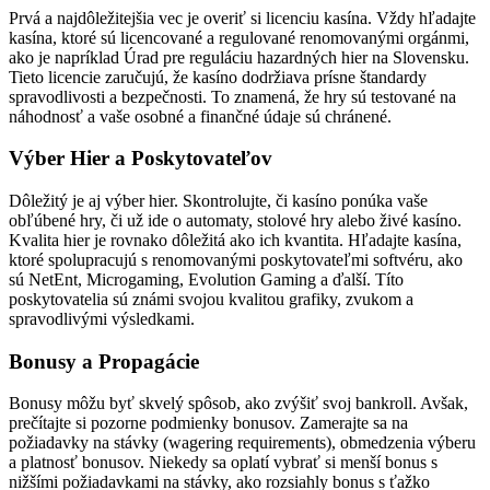
Prvá a najdôležitejšia vec je overiť si licenciu kasína. Vždy hľadajte
kasína, ktoré sú licencované a regulované renomovanými orgánmi,
ako je napríklad Úrad pre reguláciu hazardných hier na Slovensku.
Tieto licencie zaručujú, že kasíno dodržiava prísne štandardy
spravodlivosti a bezpečnosti. To znamená, že hry sú testované na
náhodnosť a vaše osobné a finančné údaje sú chránené.
Výber Hier a Poskytovateľov
Dôležitý je aj výber hier. Skontrolujte, či kasíno ponúka vaše
obľúbené hry, či už ide o automaty, stolové hry alebo živé kasíno.
Kvalita hier je rovnako dôležitá ako ich kvantita. Hľadajte kasína,
ktoré spolupracujú s renomovanými poskytovateľmi softvéru, ako
sú NetEnt, Microgaming, Evolution Gaming a ďalší. Títo
poskytovatelia sú známi svojou kvalitou grafiky, zvukom a
spravodlivými výsledkami.
Bonusy a Propagácie
Bonusy môžu byť skvelý spôsob, ako zvýšiť svoj bankroll. Avšak,
prečítajte si pozorne podmienky bonusov. Zamerajte sa na
požiadavky na stávky (wagering requirements), obmedzenia výberu
a platnosť bonusov. Niekedy sa oplatí vybrať si menší bonus s
nižšími požiadavkami na stávky, ako rozsiahly bonus s ťažko