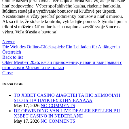
Online hazard je zábavná a vzrušujúca forma zábavy, ale je dôležité
hrať zodpovedne. Výber spoľahlivého kasína, riadenie bankrollu,
štúdium stratégií a využívanie bonusov sú kľúčové pre úspech.
Nezabudnite si vždy prečítať podmienky bonusov a hrať s mierou.
Ak sa cítite, že strácate kontrolu, vyhľadajte pomoc. S týmito tipmi a
trikmi si môžete užiť online kasína naplno a zvýšiť svoje šance na
výhru. Veľa šťastia a bavte sa!
Newer
Die Welt des Online-Glücksspiels: Ein Leitfaden für Anfänger in
Österreich
Back to list
Older
Мелбет 2026: качай приложение, играй и выигрывай с
огоньком в Москве и не только
Close
Recent Posts
ΤΟ X3BET CASINO ΔΙΑΘΈΤΕΙ ΤΑ ΠΙΟ ΔΗΜΟΦΙΛΉ
SLOTS ΓΙΑ ΠΑΊΚΤΕΣ ΣΤΗΝ ΕΛΛΆΔΑ
May 17, 2026
NO COMMENTS
DE OPWINDING VAN LIVE DEALER SPELLEN BIJ
X3BET CASINO IN NEDERLAND
May 17, 2026
NO COMMENTS