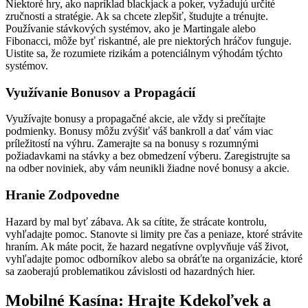
Niektoré hry, ako napríklad blackjack a poker, vyžadujú určité
zručnosti a stratégie. Ak sa chcete zlepšiť, študujte a trénujte.
Používanie stávkových systémov, ako je Martingale alebo
Fibonacci, môže byť riskantné, ale pre niektorých hráčov funguje.
Uistite sa, že rozumiete rizikám a potenciálnym výhodám týchto
systémov.
Využívanie Bonusov a Propagácií
Využívajte bonusy a propagačné akcie, ale vždy si prečítajte
podmienky. Bonusy môžu zvýšiť váš bankroll a dať vám viac
príležitostí na výhru. Zamerajte sa na bonusy s rozumnými
požiadavkami na stávky a bez obmedzení výberu. Zaregistrujte sa
na odber noviniek, aby vám neunikli žiadne nové bonusy a akcie.
Hranie Zodpovedne
Hazard by mal byť zábava. Ak sa cítite, že strácate kontrolu,
vyhľadajte pomoc. Stanovte si limity pre čas a peniaze, ktoré strávite
hraním. Ak máte pocit, že hazard negatívne ovplyvňuje váš život,
vyhľadajte pomoc odborníkov alebo sa obráťte na organizácie, ktoré
sa zaoberajú problematikou závislosti od hazardných hier.
Mobilné Kasína: Hrajte Kdekoľvek a