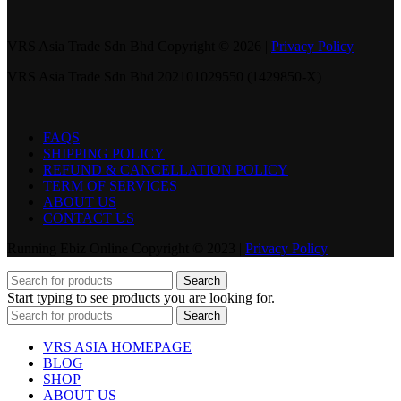
VRS Asia Trade Sdn Bhd Copyright © 2026 |
Privacy Policy
VRS Asia Trade Sdn Bhd 202101029550 (1429850-X)
FAQS
SHIPPING POLICY
REFUND & CANCELLATION POLICY
TERM OF SERVICES
ABOUT US
CONTACT US
Running Ebiz Online Copyright © 2023 |
Privacy Policy
Search
Start typing to see products you are looking for.
Search
VRS ASIA HOMEPAGE
BLOG
SHOP
ABOUT US