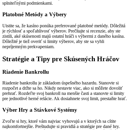
splniteľnými podmienkami.
Platobné Metódy a Výbery
Uistite sa, že kasíno ponúka preferované platobné metódy. Dôležitá
je rýchlosť a spoľahlivosť výberov. Prečítajte si recenzie, aby ste
zistili, aké skúsenosti majú ostatní hráči s výbermi z daného kasína.
Dôležité je tiež overiť si limity výberov, aby ste sa vyhli
nepríjemným prekvapeniam.
Stratégie a Tipy pre Skúsených Hráčov
Riadenie Bankrollu
Riadenie bankrollu je základom úspešného hazardu. Stanovte si
rozpočet a držte sa ho. Nikdy nestavte viac, ako si môžete dovoliť
prehrať. Rozdeľte svoj bankroll na menšie časti a stanovte si limity
pre jednotlivé herné relácie. Ak dosiahnete svoj limit, prestaňte hrať.
Výber Hry a Stávkové Systémy
Zvoľte si hry, ktoré vám najviac vyhovujú a v ktorých sa cítite
najkomfortnejšie. Preštudujte si pravidlá a stratégie pre dané hry.