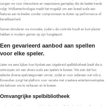
zorgen we voor interactieve en responsieve gameplay die de laatste trends
volgt. Wolkentechnologie maakt het mogelijk om een breed scala aan
features aan te bieden zonder compromissen te sluiten op performance of
bereikbaarheid.
Samen stimuleren we innovatie, zodat u de controle houdt en kunt plezier
hebben in modern gamen op zijn hoogtepunt.
Een gevarieerd aanbod aan spellen
voor elke speler.
Laten we eens kijken hoe Nyxbets een uitgebreid spelbibliotheek biedt die is
ontworpen om een divers scala aan spelers te boeien. We zien dat hun
selectie diverse spelcategorieën omvat, zodat er voor iedereen wat wils is.
Bovendien zorgt het platform voor variatie met creatieve entertainmentopties
die beloven ons te verbazen en te boeien.
Omvangrijke spelbibliotheek