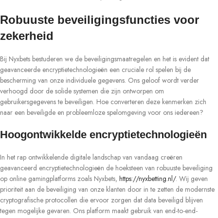
Robuuste beveiligingsfuncties voor
zekerheid
Bij Nyxbets bestuderen we de beveiligingsmaatregelen en het is evident dat
geavanceerde encryptietechnologieën een cruciale rol spelen bij de
bescherming van onze individuele gegevens. Ons geloof wordt verder
verhoogd door de solide systemen die zijn ontworpen om
gebruikersgegevens te beveiligen. Hoe converteren deze kenmerken zich
naar een beveiligde en probleemloze spelomgeving voor ons iedereen?
Hoogontwikkelde encryptietechnologieën
In het rap ontwikkelende digitale landschap van vandaag creëren
geavanceerd encryptietechnologieën de hoeksteen van robuuste beveiliging
op online gamingplatforms zoals Nyxbets,
https://nyxbetting.nl/
. Wij geven
prioriteit aan de beveiliging van onze klanten door in te zetten de modernste
cryptografische protocollen die ervoor zorgen dat data beveiligd blijven
tegen mogelijke gevaren. Ons platform maakt gebruik van end-to-end-