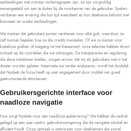
aanbiedingen niet zomaar reclamegrepen zijn; ze zijn zorgvuldig
samengesteld om aan te sluiten bij de voorkeuren van de gebruiker. Spelers
verdienen een ervaring die hun tijd waardeert en hun deelname beloont met
bonussen en unieke aanbiedingen.
We merken dat gebruikers punten verdienen voor elke gok, waardoor ze
zelf kunnen bepalen hoe ze die credits inwisselen. Of we nu kiezen voor
kosteloze gokken of toegang tot het klassement, onze selecties hebben direct
invloed op de voordelen die we ontvangen. De transparantie en regulering
die deze initiatieven bieden, zorgen ervoor dat wij als gebruikers niet in het
duister worden gelaten. Naarmate we verder analyseren, wordt het duidelijk
dat Nyxbets de focus heeft op user engagement door middel van goed
gestructureerde stimulansen.
Gebruikersgerichte interface voor
naadloze navigatie
Hoe zorgt Nyxbets voor een naadloze spelervaring? We hebben de nadruk
gelegd op een user-centric gebruikersomgeving die de navigatie intuïtief en
efficiënt houdt. Onze opmaak is ontworpen voor deelnemers die zowel