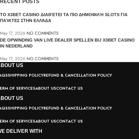
RECENT POSTS
ΤΟ X3BET CASINO ΔΙΑΘΈΤΕΙ ΤΑ ΠΙΟ ΔΗΜΟΦΙΛΉ SLOTS ΓΙΑ
ΠΑΊΚΤΕΣ ΣΤΗΝ ΕΛΛΆΔΑ
May 17, 2026
NO COMMENTS
DE OPWINDING VAN LIVE DEALER SPELLEN BIJ X3BET CASINO
IN NEDERLAND
May 17, 2026
NO COMMENTS
ABOUT
US
AQS
SHIPPING POLICY
REFUND & CANCELLATION POLICY
ERM OF SERVICES
ABOUT US
CONTACT US
ABOUT US
AQS
SHIPPING POLICY
REFUND & CANCELLATION POLICY
ERM OF SERVICES
ABOUT US
CONTACT US
E DELIVER WITH