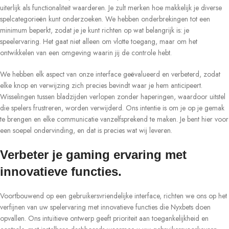
uiterlijk als functionaliteit waarderen. Je zult merken hoe makkelijk je diverse
spelcategorieën kunt onderzoeken. We hebben onderbrekingen tot een
minimum beperkt, zodat je je kunt richten op wat belangrijk is: je
speelervaring. Het gaat niet alleen om vlotte toegang, maar om het
ontwikkelen van een omgeving waarin jij de controle hebt.
We hebben elk aspect van onze interface geëvalueerd en verbeterd, zodat
elke knop en verwijzing zich precies bevindt waar je hem anticipeert.
Wisselingen tussen bladzijden verlopen zonder haperingen, waardoor uitstel
die spelers frustreren, worden verwijderd. Ons intentie is om je op je gemak
te brengen en elke communicatie vanzelfsprekend te maken. Je bent hier voor
een soepel ondervinding, en dat is precies wat wij leveren.
Verbeter je gaming ervaring met
innovatieve functies.
Voortbouwend op een gebruikersvriendelijke interface, richten we ons op het
verfijnen van uw spelervaring met innovatieve functies die Nyxbets doen
opvallen. Ons intuïtieve ontwerp geeft prioriteit aan toegankelijkheid en