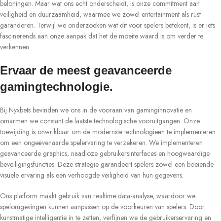
beloningen. Maar wat ons echt onderscheidt, is onze commitment aan
veiligheid en duurzaamheid, waarmee we zowel entertainment als rust
garanderen. Terwijl we onderzoeken wat dit voor spelers betekent, is er iets
fascinerends aan onze aanpak dat het de moeite waard is om verder te
verkennen.
Ervaar de meest geavanceerde
gamingtechnologie.
Bij Nyxbets bevinden we ons in de vooraan van gaminginnovatie en
omarmen we constant de laatste technologische vooruitgangen. Onze
toewijding is onwrikbaar om de modernste technologieën te implementeren
om een ongeëvenaarde spelervaring te verzekeren. We implementeren
geavanceerde graphics, naadloze gebruikersinterfaces en hoogwaardige
beveiligingsfuncties. Deze strategie garandeert spelers zowel een boeiende
visuele ervaring als een verhoogde veiligheid van hun gegevens.
Ons platform maakt gebruik van realtime data-analyse, waardoor we
spelomgevingen kunnen aanpassen op de voorkeuren van spelers. Door
kunstmatige intelligentie in te zetten, verfijnen we de gebruikerservaring en