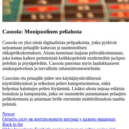
Casoola: Monipuolinen pelialusta
Casoola on yksi niistä digitaalisista pelipaikoista, jotka pyrkivät
tarjoamaan pelaajille kattavan ja nautinnollisen
uhkapelikokemuksen. Alusta tunnetaan laajasta pelivalikoimastaan,
joka kattaa kaiken perinteisistä kolikkopeleistä moderneihin jackpot-
peleihin ja pöytäpeleihin. Casoola panostaa myös laadukkaaseen
asiakaspalveluun ja turvallisiin rahansiirtomenetelmiin.
Casoolan etu pelaajille piilee sen käyttäjäystävällisessä
käyttöliittymässä ja selkeässä pelien kategorisoinnissa, mikä
helpottaa haluttujen pelien löytämistä. Lisäksi alusta tarjoaa erilaisia
bonuksia ja kampanjoita, jotka on suunniteltu parantamaan pelaajien
pelikokemusta ja antamaan heille enemmän mahdollisuuksia nauttia
peleistä.
Newer
Оцініть силу як контролювати виграш у казино машинах
Back to list