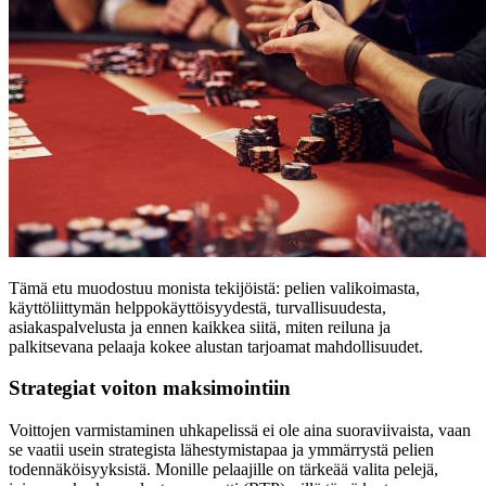
Tämä etu muodostuu monista tekijöistä: pelien valikoimasta,
käyttöliittymän helppokäyttöisyydestä, turvallisuudesta,
asiakaspalvelusta ja ennen kaikkea siitä, miten reiluna ja
palkitsevana pelaaja kokee alustan tarjoamat mahdollisuudet.
Strategiat voiton maksimointiin
Voittojen varmistaminen uhkapelissä ei ole aina suoraviivaista, vaan
se vaatii usein strategista lähestymistapaa ja ymmärrystä pelien
todennäköisyyksistä. Monille pelaajille on tärkeää valita pelejä,