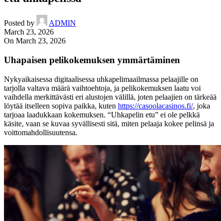
Posted by
ADMIN
March 23, 2026
On March 23, 2026
Uhapaisen pelikokemuksen ymmärtäminen
Nykyaikaisessa digitaalisessa uhkapelimaailmassa pelaajille on
tarjolla valtava määrä vaihtoehtoja, ja pelikokemuksen laatu voi
vaihdella merkittävästi eri alustojen välillä, joten pelaajien on tärkeää
löytää itselleen sopiva paikka, kuten
https://casoolacasinos.fi/
, joka
tarjoaa laadukkaan kokemuksen. “Uhkapelin etu” ei ole pelkkä
käsite, vaan se kuvaa syvällisesti sitä, miten pelaaja kokee pelinsä ja
voittomahdollisuutensa.