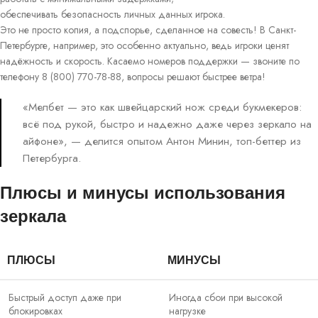
обеспечивать безопасность личных данных игрока.
Это не просто копия, а подспорье, сделанное на совесть! В Санкт-
Петербурге, например, это особенно актуально, ведь игроки ценят
надёжность и скорость. Касаемо номеров поддержки — звоните по
телефону 8 (800) 770-78-88, вопросы решают быстрее ветра!
«Мелбет — это как швейцарский нож среди букмекеров:
всё под рукой, быстро и надежно даже через зеркало на
айфоне», — делится опытом Антон Минин, топ-беттер из
Петербурга.
Плюсы и минусы использования
зеркала
ПЛЮСЫ
МИНУСЫ
Быстрый доступ даже при
Иногда сбои при высокой
блокировках
нагрузке