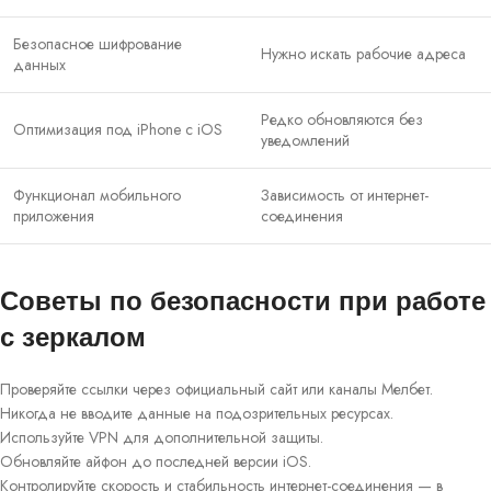
Безопасное шифрование
Нужно искать рабочие адреса
данных
Редко обновляются без
Оптимизация под iPhone с iOS
уведомлений
Функционал мобильного
Зависимость от интернет-
приложения
соединения
Советы по безопасности при работе
с зеркалом
Проверяйте ссылки через официальный сайт или каналы Мелбет.
Никогда не вводите данные на подозрительных ресурсах.
Используйте VPN для дополнительной защиты.
Обновляйте айфон до последней версии iOS.
Контролируйте скорость и стабильность интернет-соединения — в