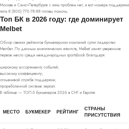
Москве и Санкт-Петербурге с этим проблем нет, а вот номера поддержки
типа 8 (800) 770-78-88 готовы помочь.
Топ БК в 2026 году: где доминирует
Melbet
Обзор свежих рейтингов букмекерских компаний сулит лидерство
Мелбет. По данным аналитических агентств, Melbet занял уверенное
первое место среди международных sportsbook благодаря:
широкому ассортименту событий;
высокому коэффициенту;
отзывчивой службе поддержки;
проработанной системе зеркал.
В таблице — ТОП-5 букмекеров 2026 в СНГ и Европе:
СТРАНЫ
МЕСТО
БУКМЕКЕР
РЕЙТИНГ
ПРИСУТСТВИЯ