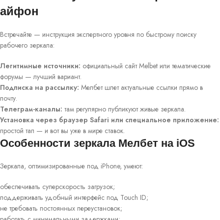
айфон
Встречайте — инструкция экспертного уровня по быстрому поиску
рабочего зеркала:
Легитимные источники:
официальный сайт Melbet или тематические
форумы — лучший вариант.
Подписка на рассылку:
Мелбет шлет актуальные ссылки прямо в
почту.
Телеграм-каналы:
там регулярно публикуют живые зеркала.
Установка через браузер Safari или специальное приложение:
простой тап — и вот вы уже в мире ставок.
Особенности зеркала Мелбет на iOS
Зеркала, оптимизированные под iPhone, умеют:
обеспечивать суперскорость загрузок;
поддерживать удобный интерфейс под Touch ID;
не требовать постоянных переустановок;
работать с минимальными задержками;