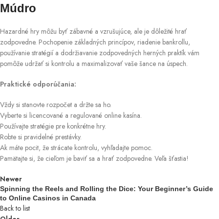
Múdro
Hazardné hry môžu byť zábavné a vzrušujúce, ale je dôležité hrať
zodpovedne. Pochopenie základných princípov, riadenie bankrollu,
používanie stratégií a dodržiavanie zodpovedných herných praktík vám
pomôže udržať si kontrolu a maximalizovať vaše šance na úspech.
Praktické odporúčania:
Vždy si stanovte rozpočet a držte sa ho.
Vyberte si licencované a regulované online kasína.
Používajte stratégie pre konkrétne hry.
Robte si pravidelné prestávky.
Ak máte pocit, že strácate kontrolu, vyhľadajte pomoc.
Pamätajte si, že cieľom je baviť sa a hrať zodpovedne. Veľa šťastia!
Newer
Spinning the Reels and Rolling the Dice: Your Beginner’s Guide
to Online Casinos in Canada
Back to list
Older