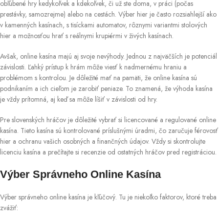
obľúbené hry kedykoľvek a kdekoľvek, či už ste doma, v práci (počas
prestávky, samozrejme) alebo na cestách. Výber hier je často rozsiahlejší ako
v kamenných kasínach, s tisíckami automatov, rôznymi variantmi stolových
hier a možnosťou hrať s reálnymi krupiérmi v živých kasínach.
Avšak, online kasína majú aj svoje nevýhody. Jednou z najväčších je potenciál
závislosti. Ľahký prístup k hrám môže viesť k nadmernému hraniu a
problémom s kontrolou. Je dôležité mať na pamäti, že online kasína sú
podnikaním a ich cieľom je zarobiť peniaze. To znamená, že výhoda kasína
je vždy prítomná, aj keď sa môže líšiť v závislosti od hry.
Pre slovenských hráčov je dôležité vybrať si licencované a regulované online
kasína. Tieto kasína sú kontrolované príslušnými úradmi, čo zaručuje férovosť
hier a ochranu vašich osobných a finančných údajov. Vždy si skontrolujte
licenciu kasína a prečítajte si recenzie od ostatných hráčov pred registráciou.
Výber Správneho Online Kasína
Výber správneho online kasína je kľúčový. Tu je niekoľko faktorov, ktoré treba
zvážiť: