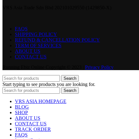
VRS Asia Trade Sdn Bhd 202101029550 (1429850-X)
FAQS
SHIPPING POLICY
REFUND & CANCELLATION POLICY
TERM OF SERVICES
ABOUT US
CONTACT US
Running Ebiz Online Copyright © 2023 |
Privacy Policy
Search
Start typing to see products you are looking for.
Search
VRS ASIA HOMEPAGE
BLOG
SHOP
ABOUT US
CONTACT US
TRACK ORDER
FAQS