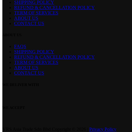
SHIPPING POLICY
REFUND & CANCELLATION POLICY
TERM OF SERVICES
ABOUT US
CONTACT US
ABOUT US
FAQS
SHIPPING POLICY
REFUND & CANCELLATION POLICY
TERM OF SERVICES
ABOUT US
CONTACT US
WE DELIVER WITH
WE ACCEPT
VRS Asia Trade Sdn Bhd Copyright © 2026 |
Privacy Policy