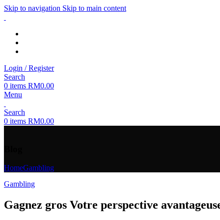
Skip to navigation
Skip to main content
Login / Register
Search
0
items
RM
0.00
Menu
Search
0
items
RM
0.00
Blog
Home
Gambling
Gambling
Gagnez gros Votre perspective avantageuse 