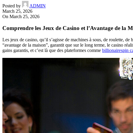
Posted by
ADMIN
March 25, 2026
On March 25, 2026
Comprendre les Jeux de Casino et l’Avantage de la M
Les jeux de casino, qu’il s’agisse de machines à sous, de roulette, d
“avantage de la maison”, garantit que sur le long terme, le casino réal
gains garantis, et c’est là que des plateformes comme
billionairespin c