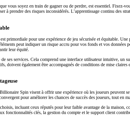
, que vous soyez en train de gagner ou de perdre, est essentiel. Fixez-vous
sser à prendre des risques inconsidérés. L’apprentissage continu des stra
able
 est primordiale pour une expérience de jeu sécurisée et équitable. Une 
éléments peut indiquer un risque accru pour vos fonds et vos données p
tir leur équité.
 de ses services. Cela comprend une interface utilisateur intuitive, un su
ctifs, doivent également être accompagnés de conditions de mise claires 
tageuse
lionaire Spin visent à offrir une expérience où les joueurs peuvent se 
ion convergent pour améliorer les chances de succès des joueurs, tout en
hoisis, incluant ceux réputés pour leur faible avantage de la maison, 
x fonctionnalités clés, la gestion du compte et le support client contrib