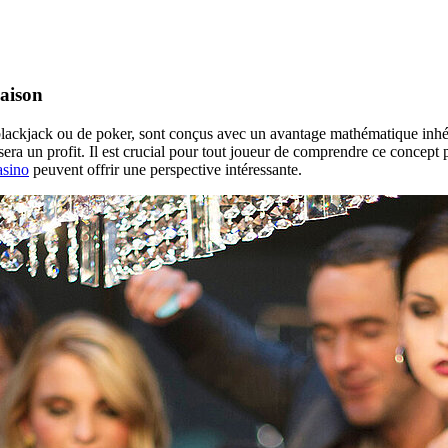
aison
e blackjack ou de poker, sont conçus avec un avantage mathématique inhé
isera un profit. Il est crucial pour tout joueur de comprendre ce concept 
asino
peuvent offrir une perspective intéressante.