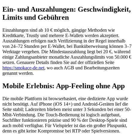
Ein- und Auszahlungen: Geschwindigkeit,
Limits und Gebühren
Einzahlungen sind ab 10 € möglich, gängige Methoden wie
Kreditkarte, Trustly und mehrere E-Wallets werden akzeptiert.
Auszahlungen erfolgen nach Verifizierung in der Regel innerhalb
von 24–72 Stunden per E-Wallet, bei Banküberweisung können 3–7
Werktage vergehen. Die Mindestauszahlung liegt bei 20 €, während
einige Zahlungsanbieter monatliche Auszahlungslimits von 50.000 €
setzen. Genauere Details finden Sie auf der offiziellen Seite
https://smokace-de.net
, wo auch AGB und Bearbeitungszeiten
genannt werden.
Mobile Erlebnis: App-Feeling ohne App
Die mobile Plattform ist browserbasiert, eine dedizierte App wurde
nicht benötigt. Auf iPhone (iOS 14+) und Android-Geräten lief die
Seite stabil; Ladezeiten blieben meist unter 3 Sekunden bei einer 50-
Mbit-Verbindung. Die Touch-Bedienung ist logisch aufgebaut,
Suchfilter funktionieren präzise und 90 % der Desktop-Spiele sind
auch mobil verfügbar. Für Vielspieler ist das ein großer Pluspunkt,
denn es gibt keine Kompromisse bei RTP oder Spielversionen.