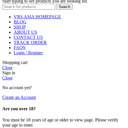
Start typing to see products you are looking for.
Search
VRS ASIA HOMEPAGE
BLOG
SHOP
ABOUT US
CONTACT US
TRACK ORDER
FAQS
Login / Register
Shopping cart
Close
Sign in
Close
No account yet?
Create an Account
Are you over 18?
You must be 18 years of age or older to view page. Please verify
your age to enter.