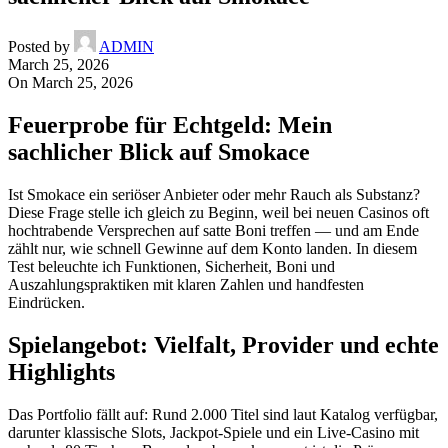
Posted by
ADMIN
March 25, 2026
On March 25, 2026
Feuerprobe für Echtgeld: Mein
sachlicher Blick auf Smokace
Ist Smokace ein seriöser Anbieter oder mehr Rauch als Substanz?
Diese Frage stelle ich gleich zu Beginn, weil bei neuen Casinos oft
hochtrabende Versprechen auf satte Boni treffen — und am Ende
zählt nur, wie schnell Gewinne auf dem Konto landen. In diesem
Test beleuchte ich Funktionen, Sicherheit, Boni und
Auszahlungspraktiken mit klaren Zahlen und handfesten
Eindrücken.
Spielangebot: Vielfalt, Provider und echte
Highlights
Das Portfolio fällt auf: Rund 2.000 Titel sind laut Katalog verfügbar,
darunter klassische Slots, Jackpot-Spiele und ein Live-Casino mit