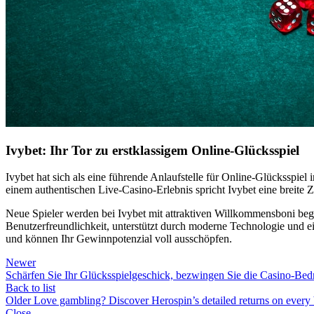
Ivybet: Ihr Tor zu erstklassigem Online-Glücksspiel
Ivybet hat sich als eine führende Anlaufstelle für Online-Glücksspiel
einem authentischen Live-Casino-Erlebnis spricht Ivybet eine breite 
Neue Spieler werden bei Ivybet mit attraktiven Willkommensboni begrüß
Benutzerfreundlichkeit, unterstützt durch moderne Technologie und ei
und können Ihr Gewinnpotenzial voll ausschöpfen.
Newer
Schärfen Sie Ihr Glücksspielgeschick, bezwingen Sie die Casino-Be
Back to list
Older
Love gambling? Discover Herospin’s detailed returns on every 
Close