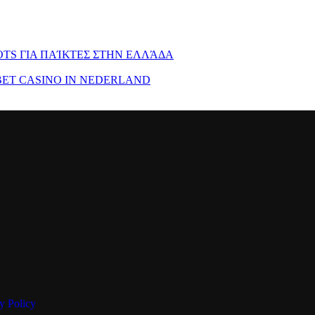
OTS ΓΙΑ ΠΑΊΚΤΕΣ ΣΤΗΝ ΕΛΛΆΔΑ
3BET CASINO IN NEDERLAND
y Policy