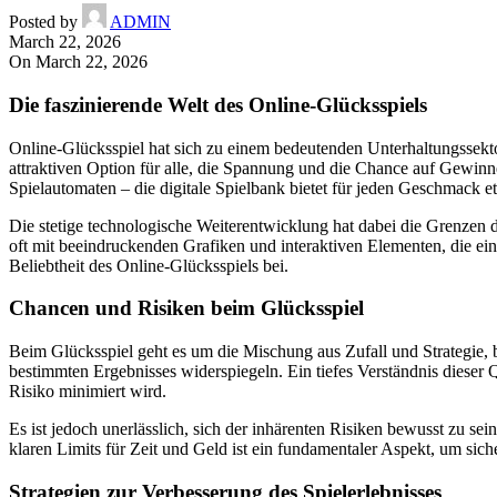
Posted by
ADMIN
March 22, 2026
On March 22, 2026
Die faszinierende Welt des Online-Glücksspiels
Online-Glücksspiel hat sich zu einem bedeutenden Unterhaltungssektor
attraktiven Option für alle, die Spannung und die Chance auf Gewinn
Spielautomaten – die digitale Spielbank bietet für jeden Geschmack e
Die stetige technologische Weiterentwicklung hat dabei die Grenzen 
oft mit beeindruckenden Grafiken und interaktiven Elementen, die ein 
Beliebtheit des Online-Glücksspiels bei.
Chancen und Risiken beim Glücksspiel
Beim Glücksspiel geht es um die Mischung aus Zufall und Strategie, b
bestimmten Ergebnisses widerspiegeln. Ein tiefes Verständnis dieser 
Risiko minimiert wird.
Es ist jedoch unerlässlich, sich der inhärenten Risiken bewusst zu sei
klaren Limits für Zeit und Geld ist ein fundamentaler Aspekt, um sicher
Strategien zur Verbesserung des Spielerlebnisses