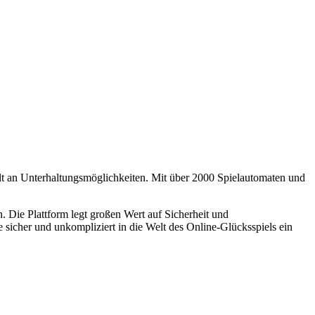
lfalt an Unterhaltungsmöglichkeiten. Mit über 2000 Spielautomaten und
n. Die Plattform legt großen Wert auf Sicherheit und
 sicher und unkompliziert in die Welt des Online-Glücksspiels ein