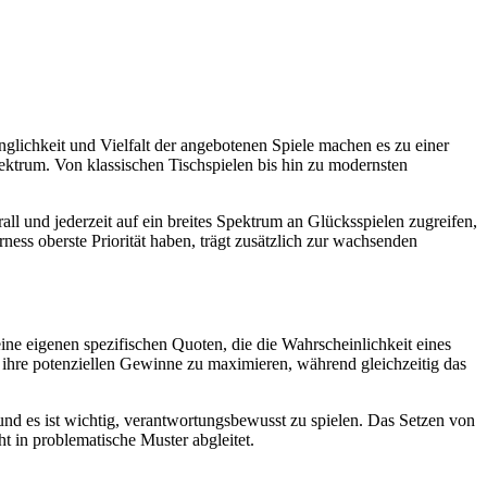
nglichkeit und Vielfalt der angebotenen Spiele machen es zu einer
Spektrum. Von klassischen Tischspielen bis hin zu modernsten
l und jederzeit auf ein breites Spektrum an Glücksspielen zugreifen,
ness oberste Priorität haben, trägt zusätzlich zur wachsenden
ine eigenen spezifischen Quoten, die die Wahrscheinlichkeit eines
d ihre potenziellen Gewinne zu maximieren, während gleichzeitig das
, und es ist wichtig, verantwortungsbewusst zu spielen. Das Setzen von
ht in problematische Muster abgleitet.