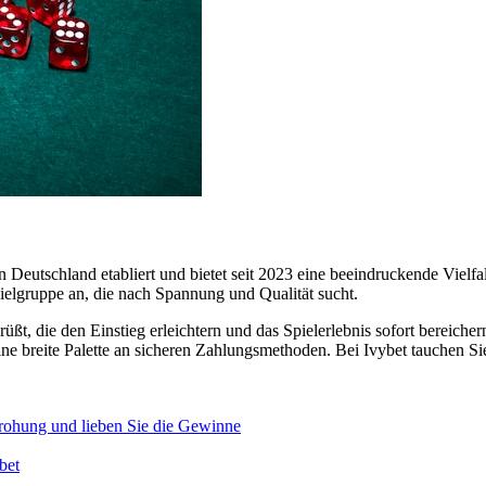
 in Deutschland etabliert und bietet seit 2023 eine beeindruckende Vie
Zielgruppe an, die nach Spannung und Qualität sucht.
t, die den Einstieg erleichtern und das Spielerlebnis sofort bereicher
ne breite Palette an sicheren Zahlungsmethoden. Bei Ivybet tauchen Sie
drohung und lieben Sie die Gewinne
bet