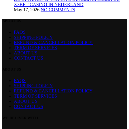
X3BET CASINO IN NEDERLAND
May 17, 2026
NO COMMENTS
ABOUT
US
FAQS
SHIPPING POLICY
REFUND & CANCELLATION POLICY
TERM OF SERVICES
ABOUT US
CONTACT US
ABOUT US
FAQS
SHIPPING POLICY
REFUND & CANCELLATION POLICY
TERM OF SERVICES
ABOUT US
CONTACT US
WE DELIVER WITH