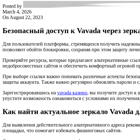
Posted by
March 4, 2026
On August 22, 2023
Безопасный доступ к Vavada через зер
Для пользователей платформы, стремящихся получить надежный
позволяют обойти блокировки, сохраняя при этом защиту лич
Проверяйте ресурсы, которые предлагают альтернативные ссыл
недобросовестных сайтов и обеспечить комфортный игровой п
При выборе ссылки важно понимать различные аспекты безоп
защиты аккаунта. Также важно регулярно обновлять пароли и с
Зарегистрировавшись на
vavada казино
, вы получите доступ к
упустите возможность ознакомиться с условиями их получения
Как найти актуальное зеркало Vavada 
Для выявления действительного альтернативного адреса реко
площадки, что помогает избежать фишинговых сайтов.