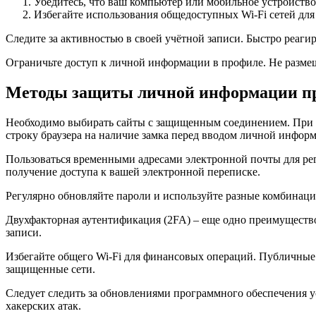
Убедитесь, что ваш компьютер или мобильное устройств
Избегайте использования общедоступных Wi-Fi сетей для
Следите за активностью в своей учётной записи. Быстро реагир
Ограничьте доступ к личной информации в профиле. Не разме
Методы защиты личной информации пр
Необходимо выбирать сайты с защищенным соединением. При н
строку браузера на наличие замка перед вводом личной инфор
Пользоваться временными адресами электронной почты для рег
получение доступа к вашей электронной переписке.
Регулярно обновляйте пароли и используйте разные комбинаци
Двухфакторная аутентификация (2FA) – еще одно преимущество
записи.
Избегайте общего Wi-Fi для финансовых операций. Публичные
защищенные сети.
Следует следить за обновлениями программного обеспечения у
хакерских атак.