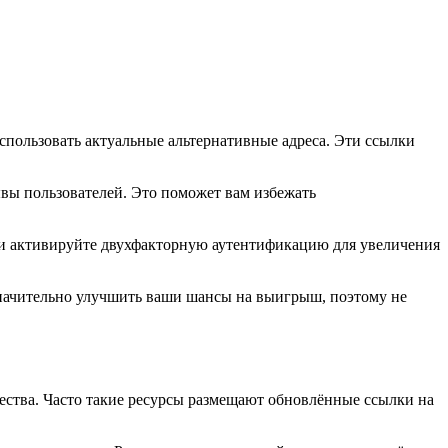
спользовать актуальные альтернативные адреса. Эти ссылки
вы пользователей. Это поможет вам избежать
и активируйте двухфакторную аутентификацию для увеличения
значительно улучшить ваши шансы на выигрыш, поэтому не
ества. Часто такие ресурсы размещают обновлённые ссылки на