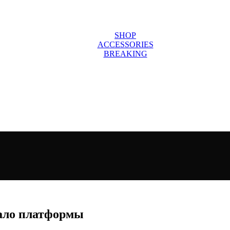
SHOP
ACCESSORIES
BREAKING
кало платформы