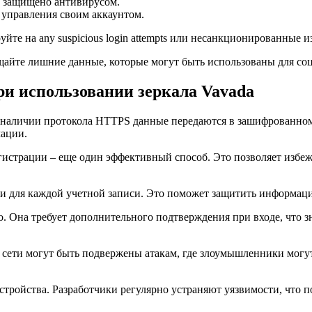
о защищено антивирусом.
 управления своим аккаунтом.
уйте на any suspicious login attempts или несанкционированные 
щайте лишние данные, которые могут быть использованы для со
и использовании зеркала Vavada
аличии протокола HTTPS данные передаются в зашифрованном в
мации.
истрации – еще один эффективный способ. Это позволяет избеж
и для каждой учетной записи. Это поможет защитить информацию
. Она требует дополнительного подтверждения при входе, что 
 сети могут быть подвержены атакам, где злоумышленники могу
стройства. Разработчики регулярно устраняют уязвимости, что 