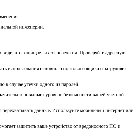
изменения.
циальной инженерии.
иде, что защищает их от перехвата. Проверяйте адресную
ать использования основного почтового ящика и затрудняет
 в случае утечки одного из паролей.
значительно повышает уровень безопасности вашей учетной
т перехватывать данные. Используйте мобильный интернет или
помогает защитить ваше устройство от вредоносного ПО и