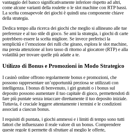
vantaggio del banco significativamente inferiore rispetto ad altri,
come alcune varianti della roulette o le slot machine con RTP bassi.
La scelta consapevole dei giochi è quindi una componente chiave
della strategia.
Dedica tempo alla ricerca dei giochi che meglio si allineano alle tue
preferenze e al tuo stile di gioco. Se ami la strategia, i giochi di carte
potrebbero essere la scelta migliore. Se invece preferisci la
semplicità e l’emozione dei rulli che girano, esplora le slot machine,
ma presta attenzione al loro tasso di ritorno al giocatore (RTP) e alla
volatilità per trovare quelle più adatte a te.
Utilizzo di Bonus e Promozioni in Modo Strategico
I casinò online offrono regolarmente bonus e promozioni, che
possono rappresentare un’opportunità preziosa se utilizzati con
intelligenza. I bonus di benvenuto, i giri gratuiti o i bonus sul
deposito possono aumentare il tuo capitale di gioco, permettendoti di
fare più puntate senza intaccare direttamente il tuo deposito iniziale.
Tuttavia, è cruciale leggere attentamente i termini e le condizioni
associati a ciascun bonus.
I requisiti di puntata, i giochi ammessi e i limiti di tempo sono tutti
fattori che influenzano il reale valore di un bonus. Comprendere
queste regole ti permette di sfruttare al meglio le offerte,