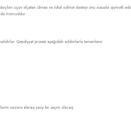
əçiləri üçün əlçatan olması və lokal xidmət dəstəyi onu xüsusilə qiymətli edir
rada mövcuddur.
məlidirlər. Qeydiyyat prosesi aşağıdakı addımlarla tamamlanır:
lüklərini nəzərə alaraq yaxşı bir seçim olacaq:
.